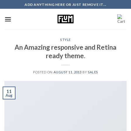
Skip
ADD ANYTHING HERE OR JUST REMOVE IT...
to
content
STYLE
An Amazing responsive and Retina
ready theme.
POSTED ON
AUGUST 11, 2013
BY
SALES
11
Aug